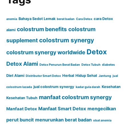
Bahaya Sedot Lemak
cara Detox
anemia
berat badan
Cara Detox
colostrum benefits
colostrum
alami
colostrum synergy
supplement
Detox
colostrum synergy worldwide
Detox Alami
Detox Penurun Berat Badan
Detox Tubuh
diabetes
Diet Alami
Herbal
Hidup Sehat
Distributor Smart Detox
Jantung
jual
jual colostrum synergy
Kesehatan
colostrum lazada
kadar gula darah
manfaat colostrum synergy
Kesehatan Tubuh
Manfaat Smart Detox
mengecilkan
Manfaat Detox
perut buncit
menurunkan berat badan
obat anemia