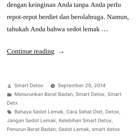
dengan keinginan Anda tanpa Anda perlu
repot-repot berdiet dan berolahraga. Namun,
tahukah Anda bahwa sedot lemak …
“Jangan
Continue reading
Sedot
Lemak
Posted
Smart Detox
September 29, 2014
Sebelum
by
Posted
Menurunkan Berat Badan
,
Smart Detox
,
Smart
Coba
in
Detx
Smart
Tags:
Bahaya Sedot Lemak
,
Cara Sehat Diet
,
Detox
,
Jangan Sedot Lemak
,
Kelebihan Smart Detox
,
Detox
Penurun Berat Badan
,
Sedot Lemak
,
smart detox
dan