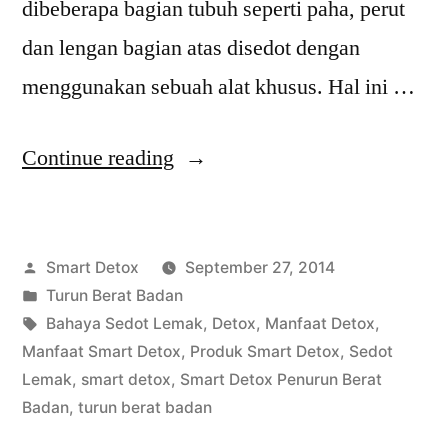
dibeberapa bagian tubuh seperti paha, perut
dan lengan bagian atas disedot dengan
menggunakan sebuah alat khusus. Hal ini …
“Sedot
Continue reading
Lemak
Lebih
Posted
Smart Detox
September 27, 2014
Mahal
by
Posted
Turun Berat Badan
dari
in
Tags:
Bahaya Sedot Lemak
,
Detox
,
Manfaat Detox
,
Smart
Manfaat Smart Detox
,
Produk Smart Detox
,
Sedot
Lemak
,
smart detox
,
Smart Detox Penurun Berat
Detox
Badan
,
turun berat badan
dan