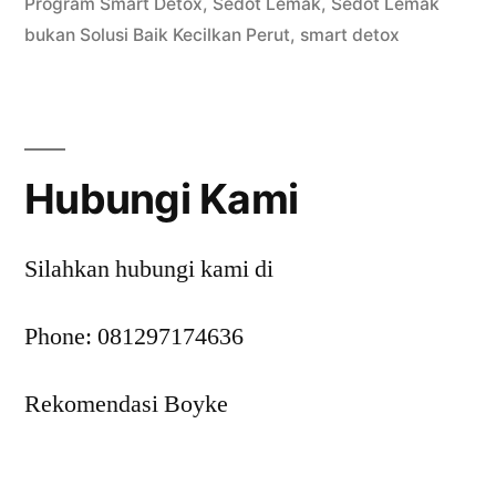
Program Smart Detox
,
Sedot Lemak
,
Sedot Lemak
Perut
bukan Solusi Baik Kecilkan Perut
,
smart detox
untuk
Kesehatan
dan
Hubungi Kami
Penampilan”
Silahkan hubungi kami di
Phone: 081297174636
Rekomendasi Boyke