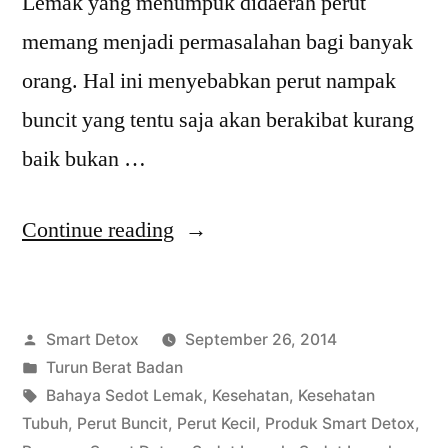
Lemak yang menumpuk didaerah perut
memang menjadi permasalahan bagi banyak
orang. Hal ini menyebabkan perut nampak
buncit yang tentu saja akan berakibat kurang
baik bukan …
“Sedot
Continue reading
Lemak
bukan
Posted
Smart Detox
September 26, 2014
Solusi
by
Posted
Turun Berat Badan
Baik
in
Tags:
Bahaya Sedot Lemak
,
Kesehatan
,
Kesehatan
Kecilkan
Tubuh
,
Perut Buncit
,
Perut Kecil
,
Produk Smart Detox
,