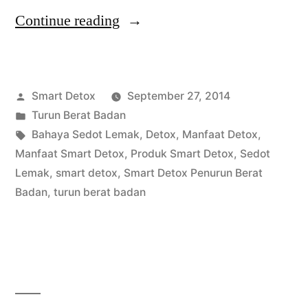
“Sedot
Continue reading
Lemak
Lebih
Posted
Smart Detox
September 27, 2014
Mahal
by
Posted
Turun Berat Badan
dari
in
Tags:
Bahaya Sedot Lemak
,
Detox
,
Manfaat Detox
,
Smart
Manfaat Smart Detox
,
Produk Smart Detox
,
Sedot
Lemak
,
smart detox
,
Smart Detox Penurun Berat
Detox
Badan
,
turun berat badan
dan
Lebih
Beresiko”