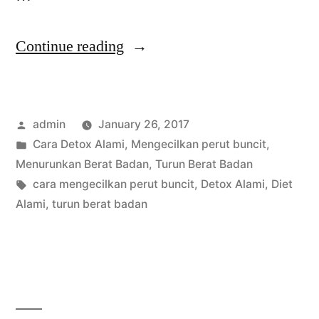
“Mengecilkan
Continue reading
Perut
Buncit
Posted
admin
January 26, 2017
dengan
by
Posted
Cara Detox Alami
,
Mengecilkan perut buncit
,
Cara
in
Menurunkan Berat Badan
,
Turun Berat Badan
Tradisional”
Tags:
cara mengecilkan perut buncit
,
Detox Alami
,
Diet
Alami
,
turun berat badan