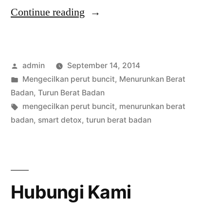
“Mengecilkan
Continue reading
perut
buncit
Posted
admin
September 14, 2014
dengan
by
Posted
Mengecilkan perut buncit
,
Menurunkan Berat
4
in
Badan
,
Turun Berat Badan
langkah”
Tags:
mengecilkan perut buncit
,
menurunkan berat
badan
,
smart detox
,
turun berat badan
Hubungi Kami