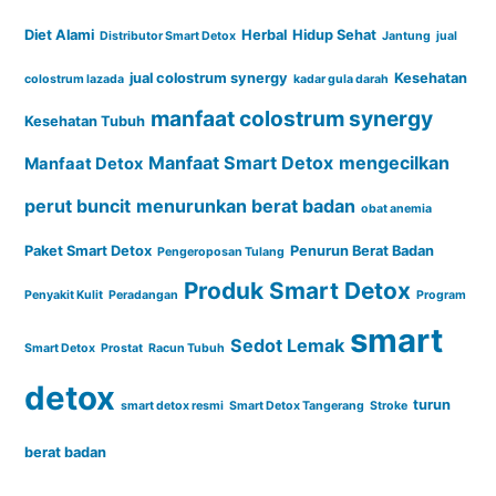
Diet Alami
Herbal
Hidup Sehat
Distributor Smart Detox
Jantung
jual
jual colostrum synergy
Kesehatan
colostrum lazada
kadar gula darah
manfaat colostrum synergy
Kesehatan Tubuh
Manfaat Smart Detox
mengecilkan
Manfaat Detox
perut buncit
menurunkan berat badan
obat anemia
Paket Smart Detox
Penurun Berat Badan
Pengeroposan Tulang
Produk Smart Detox
Penyakit Kulit
Peradangan
Program
smart
Sedot Lemak
Smart Detox
Prostat
Racun Tubuh
detox
turun
smart detox resmi
Smart Detox Tangerang
Stroke
berat badan