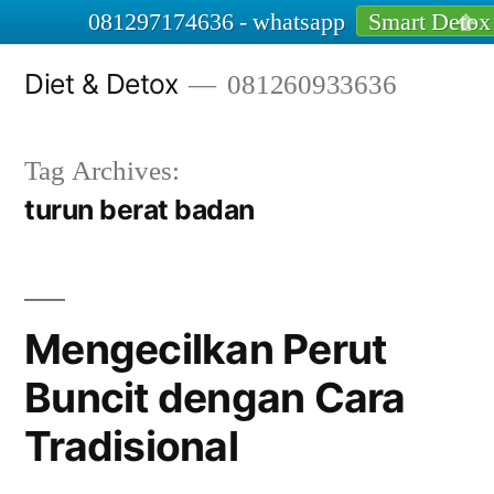
081297174636 - whatsapp
Smart Detox
Skip
Diet & Detox
081260933636
to
content
Tag Archives:
turun berat badan
Mengecilkan Perut
Buncit dengan Cara
Tradisional