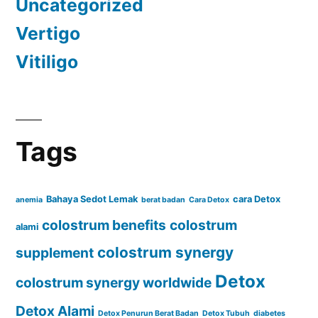
Uncategorized
Vertigo
Vitiligo
Tags
Bahaya Sedot Lemak
cara Detox
anemia
berat badan
Cara Detox
colostrum benefits
colostrum
alami
colostrum synergy
supplement
Detox
colostrum synergy worldwide
Detox Alami
Detox Penurun Berat Badan
Detox Tubuh
diabetes