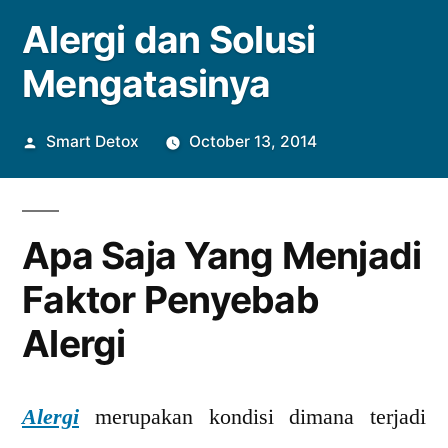
Alergi dan Solusi
Mengatasinya
Posted
Smart Detox
October 13, 2014
by
Apa Saja Yang Menjadi
Faktor Penyebab
Alergi
Alergi
merupakan kondisi dimana terjadi