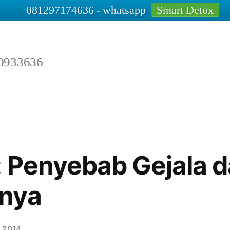
081297174636 - whatsapp
Smart Detox
0933636
 Penyebab Gejala d
nya
, 2014