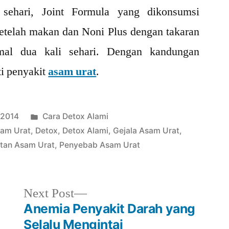
sehari, Joint Formula yang dikonsumsi
setelah makan dan Noni Plus dengan takaran
al dua kali sehari. Dengan kandungan
i penyakit
asam urat
.
Posted
 2014
Cara Detox Alami
in
sam Urat
,
Detox
,
Detox Alami
,
Gejala Asam Urat
,
tan Asam Urat
,
Penyebab Asam Urat
Next
Next Post
post:
Anemia Penyakit Darah yang
Selalu Mengintai