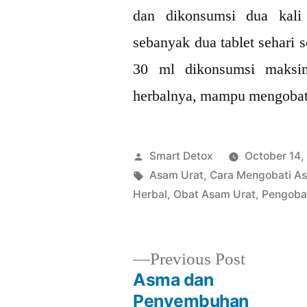
dan dikonsumsi dua kali 
sebanyak dua tablet sehari 
30 ml dikonsumsi maksim
herbalnya, mampu mengobat
Posted
Smart Detox
October 14,
by
Tags:
Asam Urat
,
Cara Mengobati A
Herbal
,
Obat Asam Urat
,
Pengoba
Previous
Previous Post
post:
Asma dan
Post
Penyembuhan