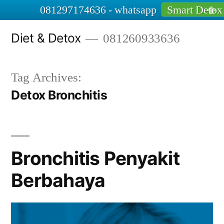
081297174636 - whatsapp
Smart Detox
Skip
Diet & Detox
081260933636
to
content
Tag Archives:
Detox Bronchitis
Bronchitis Penyakit
Berbahaya