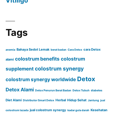
Vitiligo
Tags
Bahaya Sedot Lemak
cara Detox
anemia
berat badan
Cara Detox
colostrum benefits
colostrum
alami
colostrum synergy
supplement
Detox
colostrum synergy worldwide
Detox Alami
Detox Penurun Berat Badan
Detox Tubuh
diabetes
Diet Alami
Herbal
Hidup Sehat
Distributor Smart Detox
Jantung
jual
jual colostrum synergy
Kesehatan
colostrum lazada
kadar gula darah