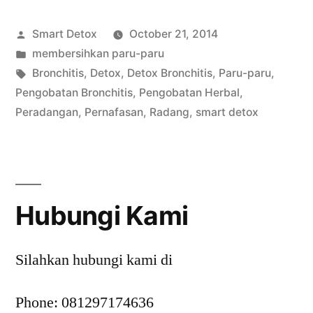
Berbahaya”
Posted
Smart Detox
October 21, 2014
by
Posted
membersihkan paru-paru
in
Tags:
Bronchitis
,
Detox
,
Detox Bronchitis
,
Paru-paru
,
Pengobatan Bronchitis
,
Pengobatan Herbal
,
Peradangan
,
Pernafasan
,
Radang
,
smart detox
Hubungi Kami
Silahkan hubungi kami di
Phone: 081297174636