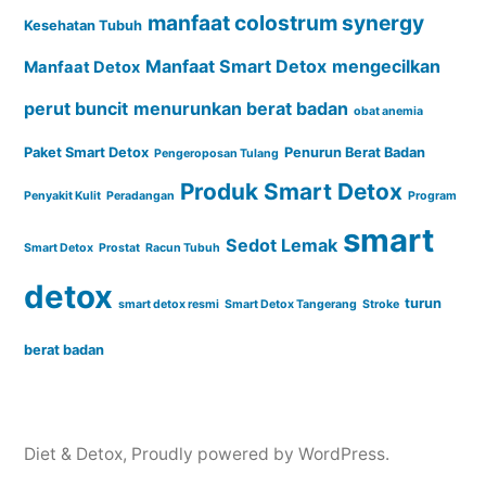
manfaat colostrum synergy
Kesehatan Tubuh
Manfaat Smart Detox
mengecilkan
Manfaat Detox
perut buncit
menurunkan berat badan
obat anemia
Paket Smart Detox
Penurun Berat Badan
Pengeroposan Tulang
Produk Smart Detox
Penyakit Kulit
Peradangan
Program
smart
Sedot Lemak
Smart Detox
Prostat
Racun Tubuh
detox
turun
smart detox resmi
Smart Detox Tangerang
Stroke
berat badan
Diet & Detox
,
Proudly powered by WordPress.